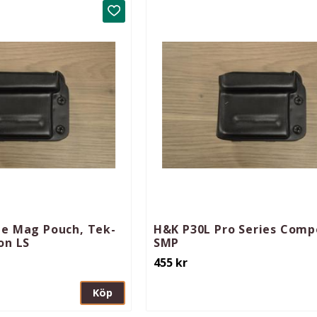
Lägg till i favoriter
le Mag Pouch, Tek-
H&K P30L Pro Series Comp
on LS
SMP
455
kr
Köp