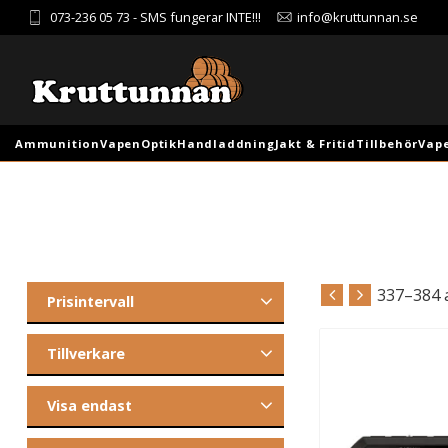
073-236 05 73
- SMS fungerar INTE!!!
info@kruttunnan.se
Ammunition
Vapen
Optik
Handladdning
Jakt & Fritid
Tillbehör
Vap
337–
384
Prisintervall
2
11 875
Tillverkare
Hornady
1
Tippmann Arms
3
Visa endast
VX7
1
Finns i lager
481