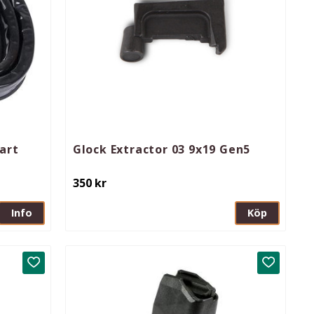
art
Glock Extractor 03 9x19 Gen5
350
kr
Info
Köp
Lägg till i favoriter
Lägg till 