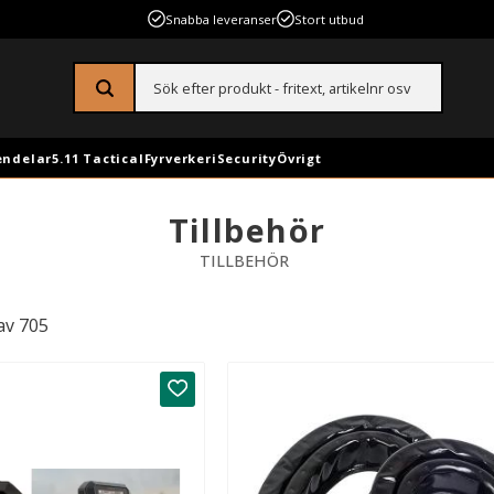
Snabba leveranser
Stort utbud
endelar
5.11 Tactical
Fyrverkeri
Security
Övrigt
Tillbehör
TILLBEHÖR
av
705
Lägg till i favoriter