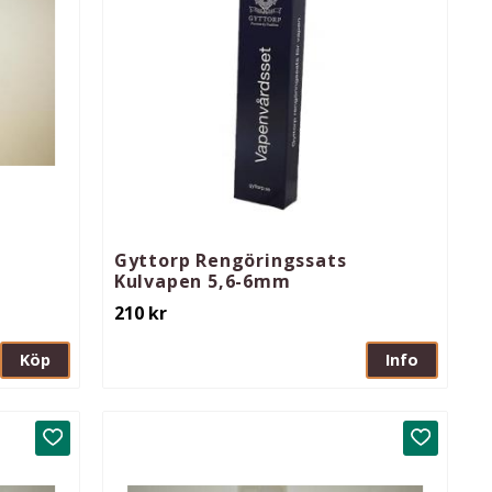
Gyttorp Rengöringssats
Kulvapen 5,6-6mm
210
kr
Köp
Info
Lägg till i favoriter
Lägg till 