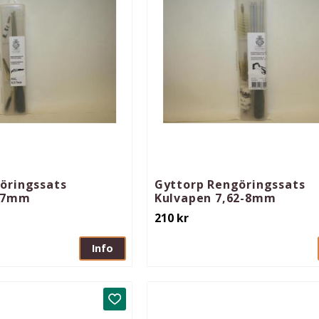
öringssats
Gyttorp Rengöringssats
5-7mm
Kulvapen 7,62-8mm
210
kr
Info
Lägg till i favoriter