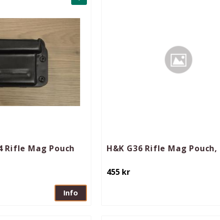
Lägg till i favoriter
 Rifle Mag Pouch
H&K G36 Rifle Mag Pouch,
455
kr
Info