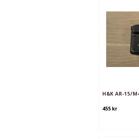
H&K AR-15/M4
455
kr