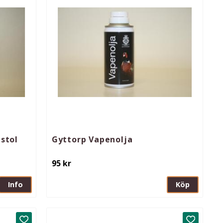
stol
Gyttorp Vapenolja
95
kr
Info
Köp