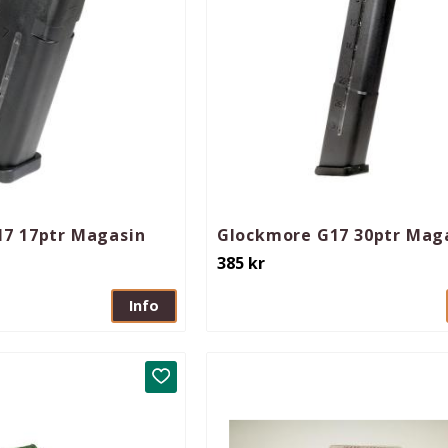
7 17ptr Magasin
Glockmore G17 30ptr Mag
385
kr
Info
Lägg till i favoriter