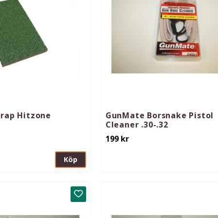
trap Hitzone
GunMate Borsnake Pistol
Cleaner .30-.32
199
kr
Köp
Lägg till i favoriter