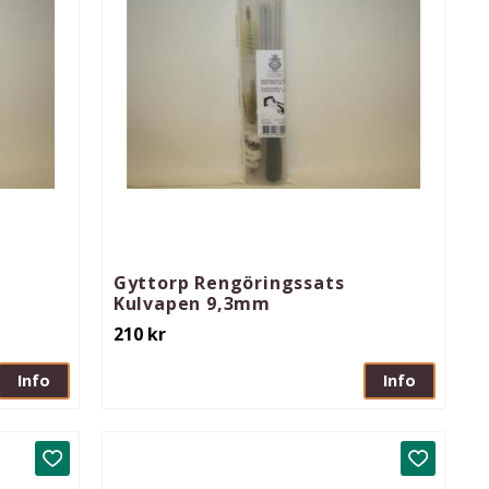
Gyttorp Rengöringssats
Kulvapen 9,3mm
210
kr
Info
Info
Lägg till i favoriter
Lägg till 