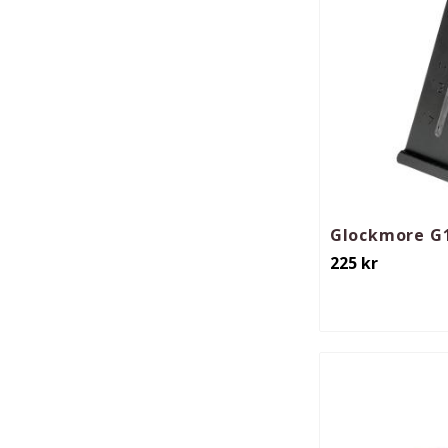
Glockmore G1
225
kr