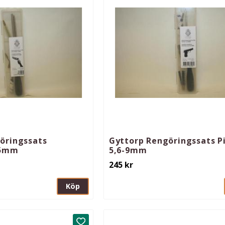
öringssats
Gyttorp Rengöringssats Pi
,5mm
5,6-9mm
245
kr
Köp