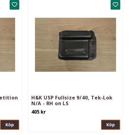
Lägg till i favoriter
Lägg till 
etition
H&K USP Fullsize 9/40, Tek-Lok
N/A - RH on LS
405
kr
Köp
Köp