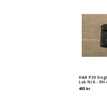
H&K P30 Sing
Lok N/A - RH 
405
kr