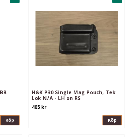
Lägg till i favoriter
Lägg till 
 BB
H&K P30 Single Mag Pouch, Tek-
Lok N/A - LH on RS
405
kr
Köp
Köp