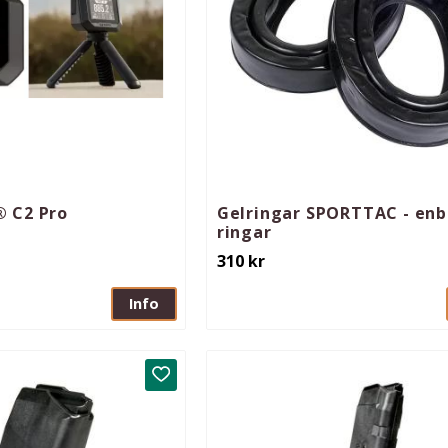
 C2 Pro
Gelringar SPORTTAC - enb
ringar
310
kr
Info
Lägg till i favoriter