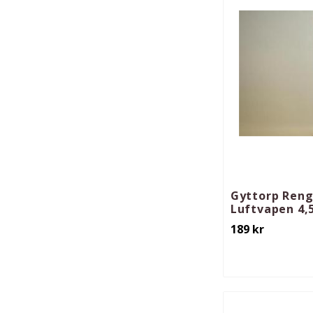
Gyttorp Reng
Luftvapen 4
189
kr