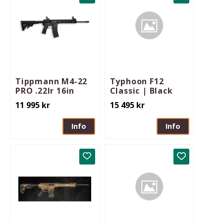
Lägg till i favoriter
Lägg till i 
Tippmann M4-22
Typhoon F12
PRO .22lr 16in
Classic | Black
11 995
kr
15 495
kr
Info
Info
Lägg till i favoriter
Lägg till i 