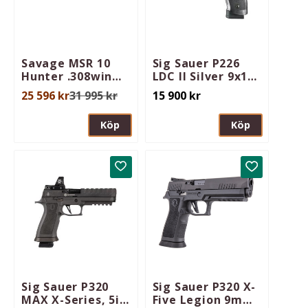
Savage MSR 10
Sig Sauer P226
Hunter .308win
LDC II Silver 9x19
18in 5/8-24 UNEF
Tacops DA/SA
25 596
kr
31 995
kr
15 900
kr
Köp
Köp
Lägg till i favoriter
Lägg till i 
Sig Sauer P320
Sig Sauer P320 X-
MAX X-Series, 5in
Five Legion 9mm