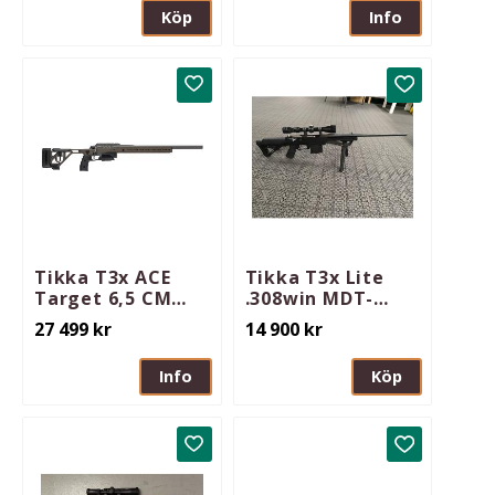
Köp
Info
Lägg till i favoriter
Lägg till i 
Tikka T3x ACE
Tikka T3x Lite
Target 6,5 CM
.308win MDT-
26in Midnight
Chassi - Ca 150skt
27 499
kr
14 900
kr
Bronze 10rd 5/8-
- Säljuppdrag
24
Info
Köp
Lägg till i favoriter
Lägg till i 