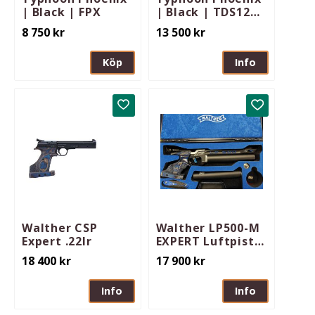
| Black | FPX
| Black | TDS12
PRO
8 750
kr
13 500
kr
Köp
Info
Lägg till i favoriter
Lägg till i 
Walther CSP
Walther LP500-M
Expert .22lr
EXPERT Luftpistol
SMALL-KOLV
18 400
kr
17 900
kr
Info
Info