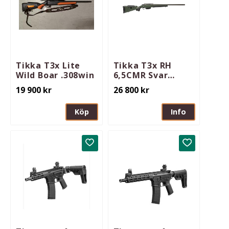
Tikka T3x Lite
Tikka T3x RH
Wild Boar .308win
6,5CMR Svar
Grtech TST H237
19 900
kr
26 800
kr
Pica SS 5rd 23
Köp
Info
Lägg till i favoriter
Lägg till i 