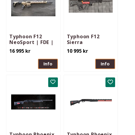
Typhoon F12
Typhoon F12
NeoSport | FDE |
Sierra
16 995
kr
10 995
kr
Info
Info
Lägg till i favoriter
Lägg till i 
Typhoon Phoenix
Typhoon Phoenix