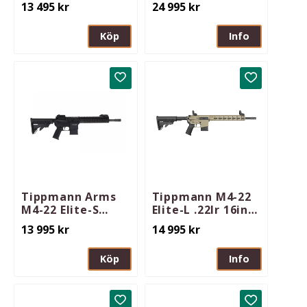
16in M-Lok
Eagle .22lr 16in
13 495
kr
24 995
kr
Köp
Info
Lägg till i favoriter
Lägg till i 
Tippmann Arms
Tippmann M4-22
M4-22 Elite-S
Elite-L .22lr 16in
12,5/32cm MLOK
M-Lok FDE
13 995
kr
14 995
kr
.22lr
Köp
Info