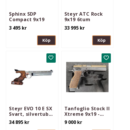
Sphinx SDP
Steyr ATC Rock
Compact 9x19
9x19 6tum
3 495
kr
33 995
kr
Köp
Köp
Lägg till i favoriter
Lägg till i 
Steyr EVO 10 E SX
Tanfoglio Stock II
Svart, silvertuber
Xtreme 9x19 -
XL Höger
Säljuppdrag
34 895
kr
9 000
kr