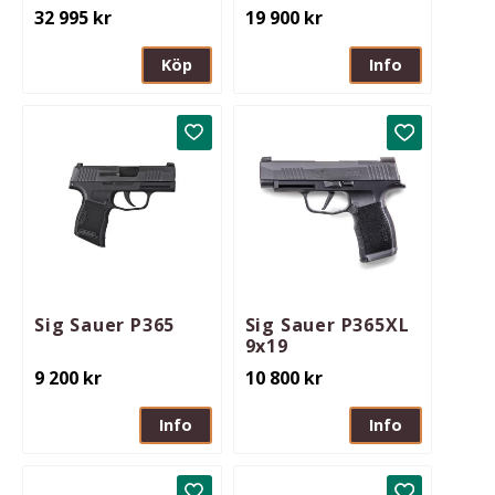
9x19 TXG 21rd
17rd
32 995
kr
19 900
kr
mag Romeo3MAX
Köp
Info
Lägg till i favoriter
Lägg till i 
Sig Sauer P365
Sig Sauer P365XL
9x19
9 200
kr
10 800
kr
Info
Info