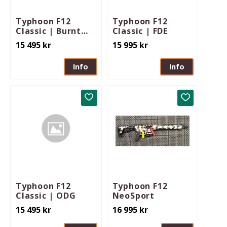
Typhoon F12
Typhoon F12
Classic | Burnt
Classic | FDE
Bronze
15 495
kr
15 995
kr
Info
Info
Lägg till i favoriter
Lägg till i 
Typhoon F12
Typhoon F12
Classic | ODG
NeoSport
15 495
kr
16 995
kr