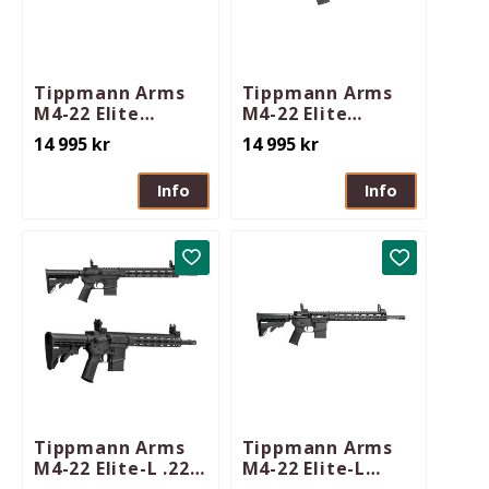
Tippmann Arms
Tippmann Arms
M4-22 Elite
M4-22 Elite
Hunter Bug-Out
Hunter FDE .22lr
14 995
kr
14 995
kr
.22lr 18in M-Lok
18in M-Lok
Info
Info
Lägg till i favoriter
Lägg till i 
Tippmann Arms
Tippmann Arms
M4-22 Elite-L .22lr
M4-22 Elite-L