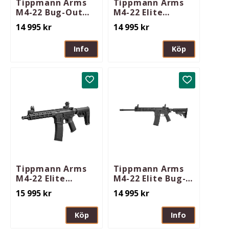
Tippmann Arms
Tippmann Arms
M4-22 Bug-Out
M4-22 Elite
Micro Elite .22lr
11/28cm MLOK
14 995
kr
14 995
kr
7in/18cm M-Lok
.22lr
Info
Köp
Lägg till i favoriter
Lägg till i 
Tippmann Arms
Tippmann Arms
M4-22 Elite
M4-22 Elite Bug-
11/28cm MLOK
Out .22lr 16in
15 995
kr
14 995
kr
.22lr inkl
Barrel M-Lok (9in)
Tippmann Arms
Köp
Info
Match Speed
Trigger Syst