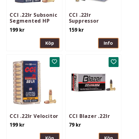
CCI .22lr Subsonic
CCI .22lr
Segmented HP
Suppressor
199
kr
159
kr
Köp
Info
Lägg till i favoriter
Lägg till i 
CCI .22lr Velocitor
CCI Blazer .22lr
199
kr
79
kr
Köp
Köp