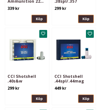
Ammunition 22
.38spl/.357
WMR Maxi-Mag
339
kr
299
kr
TMJ 40gr 50/Box
Köp
Köp
Lägg till i favoriter
Lägg till i 
CCI Shotshell
CCI Shotshell
.40s&w
.44spl/.44mag
299
kr
449
kr
Köp
Köp