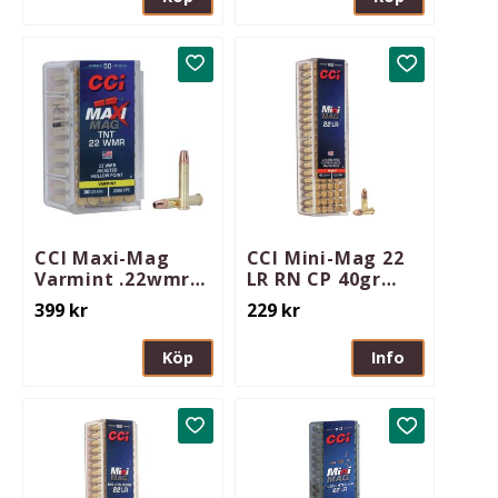
Lägg till i favoriter
Lägg till i 
CCI Maxi-Mag
CCI Mini-Mag 22
Varmint .22wmr
LR RN CP 40gr
TNT Jacketed HP
Target
399
kr
229
kr
30gr 50st/ask
Köp
Info
Lägg till i favoriter
Lägg till i 