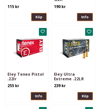
115
kr
190
kr
Köp
Info
Lägg till i favoriter
Lägg till i 
Eley Tenex Pistol
Eley Ultra
.22lr
Extreme .22LR
255
kr
239
kr
Info
Köp