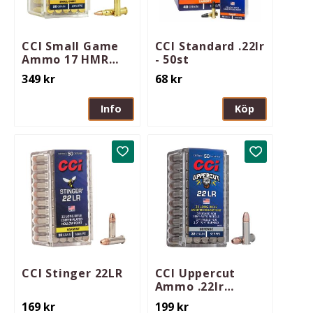
CCI Small Game
CCI Standard .22lr
Ammo 17 HMR
- 50st
FMJ 20gr 50st
349
kr
68
kr
Info
Köp
Lägg till i favoriter
Lägg till i 
CCI Stinger 22LR
CCI Uppercut
Ammo .22lr
Jacketed HP 32gr
169
kr
199
kr