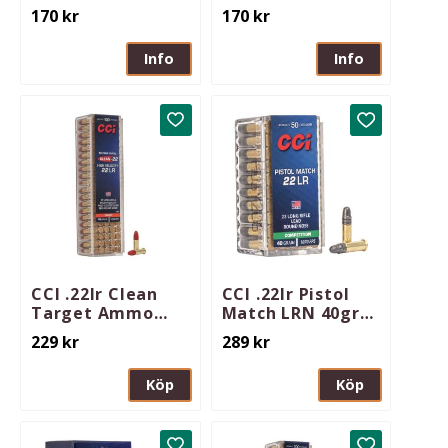
170
kr
170
kr
Info
Info
Lägg till i favoriter
Lägg till i 
CCI .22lr Clean
CCI .22lr Pistol
Target Ammo
Match LRN 40gr
Poly-Coat Led
50st/ask
229
kr
289
kr
Red RN
40gr/100st
Köp
Köp