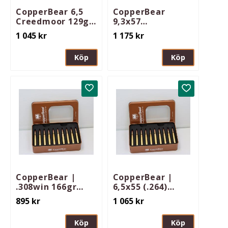
CopperBear 6,5
CopperBear
Creedmoor 129gr
9,3x57
EXHBT
247gr/16,0gram
1 045
kr
1 175
kr
Köp
Köp
Lägg till i favoriter
Lägg till i 
CopperBear |
CopperBear |
.308win 166gr
6,5x55 (.264)
EXHBT
142gr EXHBT
895
kr
1 065
kr
Köp
Köp