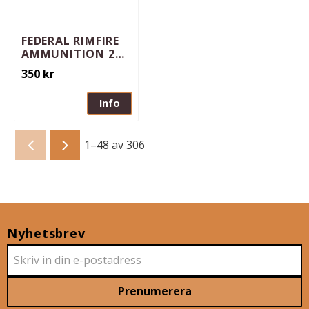
FEDERAL RIMFIRE
AMMUNITION 22
LR CHAMPION
350
kr
TRAINING BULK
325/BOX
Info
1–
48
av
306
Nyhetsbrev
Prenumerera