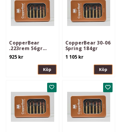
CopperBear
CopperBear 30-06
.223rem 56gr
Spring 184gr
EXHBT
925
kr
1 105
kr
Köp
Köp
Lägg till i favoriter
Lägg till i 