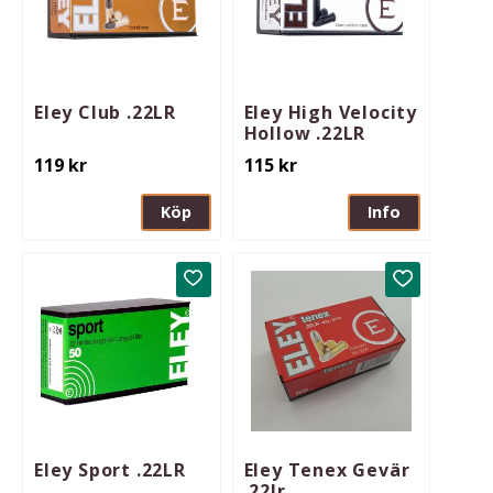
Eley Club .22LR
Eley High Velocity
Hollow .22LR
119
kr
115
kr
Köp
Info
Lägg till i favoriter
Lägg till i 
Eley Sport .22LR
Eley Tenex Gevär
.22lr