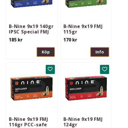
B-Nine 9x19 140gr
B-Nine 9x19 FMJ
IPSC Special FMJ
115gr
185
kr
170
kr
Köp
Info
Lägg till i favoriter
Lägg till i 
B-Nine 9x19 FMJ
B-Nine 9x19 FMJ
116gr PCC-safe
124gr