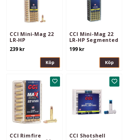
CCI Mini-Mag 22
CCI Mini-Mag 22
LR-HP
LR-HP Segmented
239
kr
199
kr
Köp
Köp
Lägg till i favoriter
Lägg till i 
CCI Rimfire
CCI Shotshell