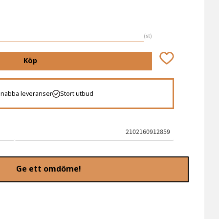
st
Lägg till i favori
Köp
Snabba leveranser
Stort utbud
2102160912859
Ge ett omdöme!