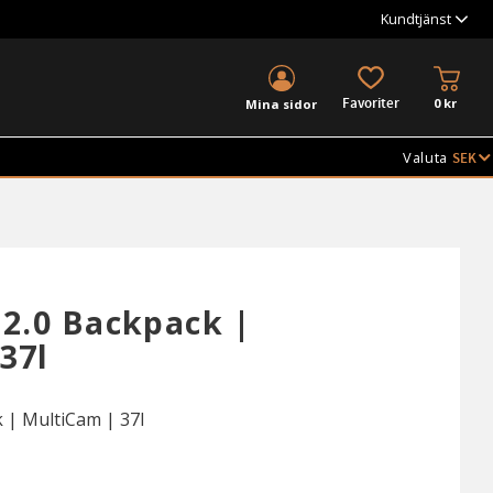
Kundtjänst
KUND
FAVORITER
0
kr
Mina sidor
Valuta
 2.0 Backpack |
37l
 | MultiCam | 37l