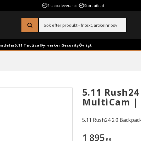
Snabba leveranser
Stort utbud
endelar
5.11 Tactical
Fyrverkeri
Security
Övrigt
5.11 Rush24
MultiCam | 
5.11 Rush24 2.0 Backpack
1 895
KR