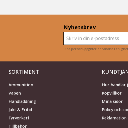
Nyhetsbrev
Dina personuppgifter behandlas i enligh
SORTIMENT
KUNDTJÄ
Ammunition
Hur handlar 
Vapen
Köpvillkor
Handladdning
Mina sidor
Jakt & Fritid
Policy och co
Fyrverkeri
Reklamation 
Tillbehör