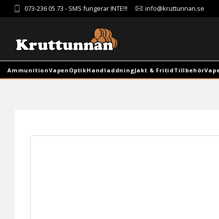
073-236 05 73
- SMS fungerar INTE!!!
info@kruttunnan.se
Ammunition
Vapen
Optik
Handladdning
Jakt & Fritid
Tillbehör
Vap