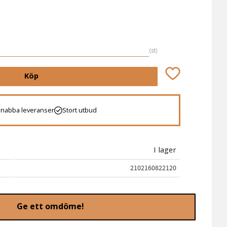
st
Lägg till i favori
Köp
Snabba leveranser
Stort utbud
I lager
2102160822120
Ge ett omdöme!