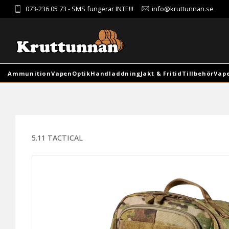
073-236 05 73
- SMS fungerar INTE!!!
info@kruttunnan.se
Ammunition
Vapen
Optik
Handladdning
Jakt & Fritid
Tillbehör
Vap
5.11 TACTICAL