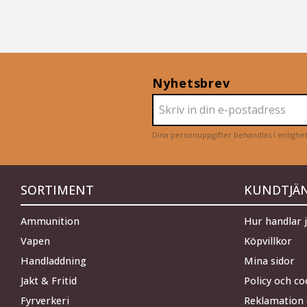
Nyhetsbrev
Dina personuppgifter behandlas i enligh
SORTIMENT
KUNDTJÄ
Ammunition
Hur handlar 
Vapen
Köpvillkor
Handladdning
Mina sidor
Jakt & Fritid
Policy och co
Fyrverkeri
Reklamation 