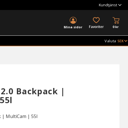
Kundtjänst
KUND
FAVORITER
0
kr
Mina sidor
Valuta
 2.0 Backpack |
55l
 | MultiCam | 55l