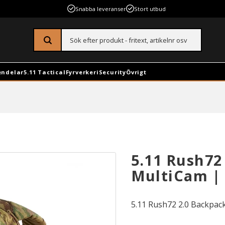
Snabba leveranser
Stort utbud
endelar
5.11 Tactical
Fyrverkeri
Security
Övrigt
5.11 Rush72
MultiCam | 
5.11 Rush72 2.0 Backpack