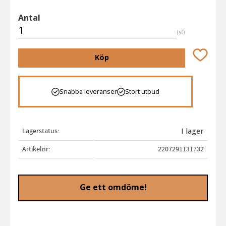
Antal
st
Lägg till 
Köp
Snabba leveranser
Stort utbud
Lagerstatus
I lager
Artikelnr
2207291131732
Ge ett omdöme!