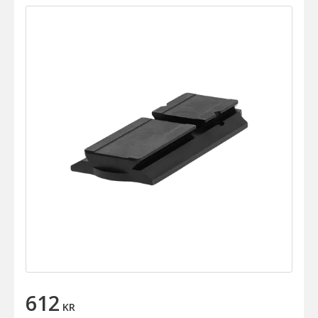
612
KR