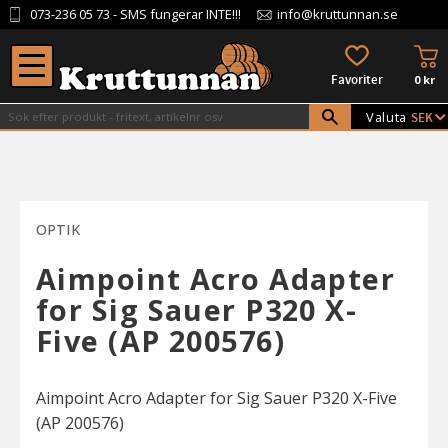
073-236 05 73
- SMS fungerar INTE!!!
info@kruttunnan.se
Meny
KU
FAVORITER
0
kr
Valuta
OPTIK
Aimpoint Acro Adapter
for Sig Sauer P320 X-
Five (AP 200576)
Aimpoint Acro Adapter for Sig Sauer P320 X-Five
(AP 200576)