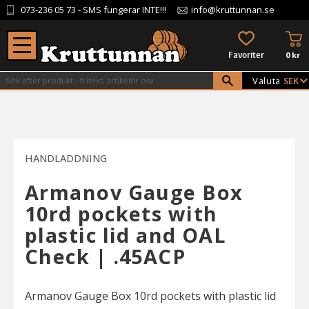
073-236 05 73
- SMS fungerar INTE!!!
info@kruttunnan.se
Meny
KU
FAVORITER
0
kr
Valuta
HANDLADDNING
Armanov Gauge Box
10rd pockets with
plastic lid and OAL
Check | .45ACP
Armanov Gauge Box 10rd pockets with plastic lid