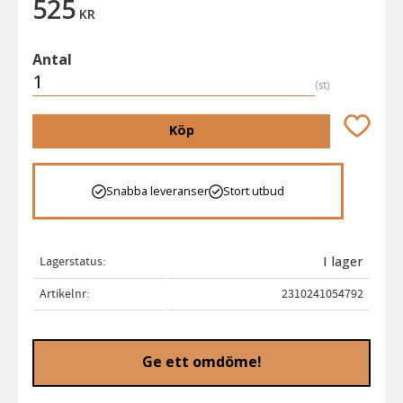
525
KR
Antal
st
Lägg till 
Köp
Snabba leveranser
Stort utbud
Lagerstatus
I lager
Artikelnr
2310241054792
Ge ett omdöme!