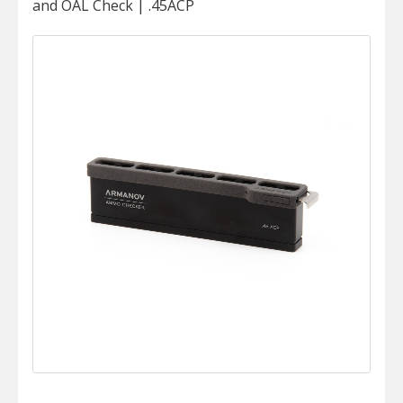
and OAL Check | .45ACP