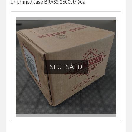
unprimed case BRASS 2500st/låda
SLUTSÅLD