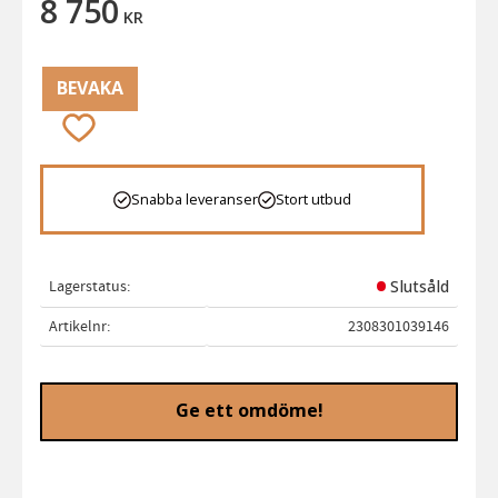
8 750
KR
BEVAKA
Lägg till i favoriter
Snabba leveranser
Stort utbud
Lagerstatus
Slutsåld
Artikelnr
2308301039146
Ge ett omdöme!