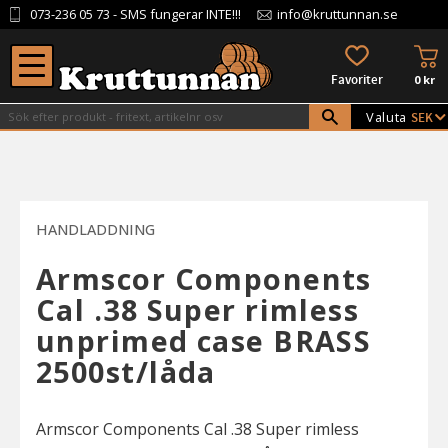
073-236 05 73
- SMS fungerar INTE!!!
info@kruttunnan.se
Meny
KU
FAVORITER
0
kr
Valuta
HANDLADDNING
Armscor Components
Cal .38 Super rimless
unprimed case BRASS
2500st/låda
Armscor Components Cal .38 Super rimless