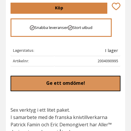
Lägg till 
Köp
Snabba leveranser
Stort utbud
Lagerstatus
I lager
Artikelnr
2004090995
Ge ett omdöme!
Sex verktyg i ett litet paket.
I samarbete med de franska knivtillverkarna
Patrick Famin och Eric Demongivert har Aller™