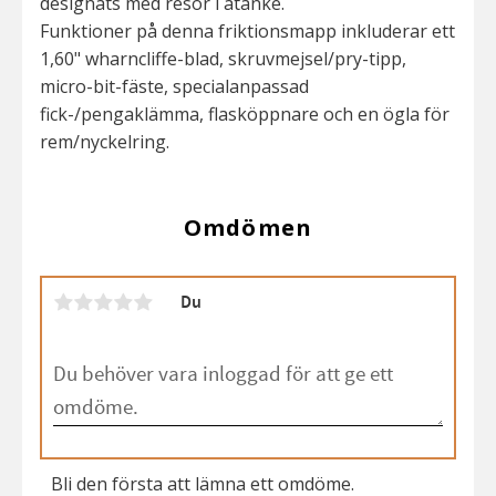
designats med resor i åtanke.
Funktioner på denna friktionsmapp inkluderar ett
1,60" wharncliffe-blad, skruvmejsel/pry-tipp,
micro-bit-fäste, specialanpassad
fick-/pengaklämma, flasköppnare och en ögla för
rem/nyckelring.
Omdömen
Du
Bli den första att lämna ett omdöme.