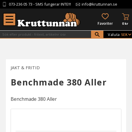
073-236 05 73
- SMS fungerar INTE!!!
info@kruttunnan.se
Meny
KU
FAVORITER
0
kr
Valuta
JAKT & FRITID
Benchmade 380 Aller
Benchmade 380 Aller