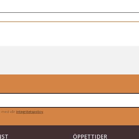
et med vår
integritetspolicy
.
NST
ÖPPETTIDER