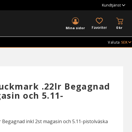
Kundtjänst
KUND
FAVORITER
0
kr
Mina sidor
Valuta
uckmark .22lr Begagnad
asin och 5.11-
 Begagnad inkl 2st magasin och 5.11-pistolväska