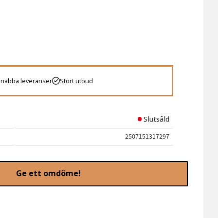
Snabba leveranser
Stort utbud
Slutsåld
2507151317297
Ge ett omdöme!