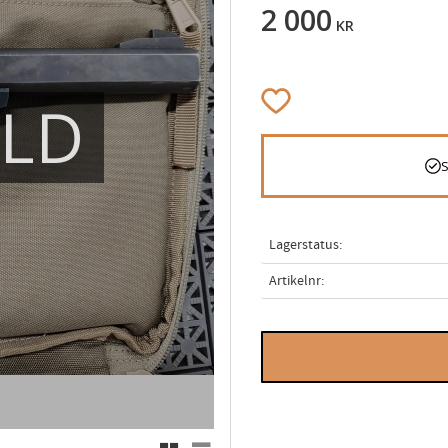
2 000
KR
Lägg till i favoriter
ÅLD
Lagerstatus
Artikelnr
Rutnätsvy
Listvy