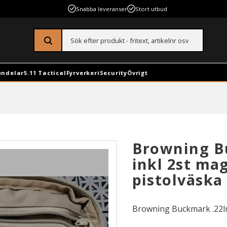
Snabba leveranser
Stort utbud
endelar
5.11 Tactical
Fyrverkeri
Security
Övrigt
Browning B
inkl 2st mag
pistolväska
Browning Buckmark .22lr