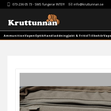
073-236 05 73
- SMS fungerar INTE!!!
info@kruttunnan.se
Ammunition
Vapen
Optik
Handladdning
Jakt & Fritid
Tillbehör
Vap