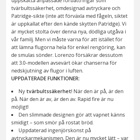
uppskatta anpassade förbättringar som
tvärbultssäkerhet, omdesignad avtryckare och
Patridge-sikte (inte att förväxla med fågeln, siktet
är uppkallat efter den kände skytten Patridge). Vi
är mycket stolta över denna nya, dödliga utgåva i
vår familj. Men vi måste varna för att istället för
att lämna flugorna hela för enkel rengöring, kan
de smulas sönder. Lorenzo försäkrar dessutom
att 3.0-modellen avsevärt ökar chanserna för
nedskjutning av flugor i luften.
UPPDATERADE FUNKTIONER:
Ny
tvärbultssäkerhet
! När den är på, är den
på. När den är av, är den av. Rapid fire är nu
möjligt!
Den slimmade designen gör att vapnet känns
smidigt – som smör på rostat bröd.
Uppdaterad ingenjörskonst på
avtryckarmekanismen. Den är nu mycket lätt – var