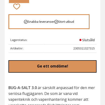
Lägg till i favoriter
Snabba leveranser
Stort utbud
Lagerstatus
Slutsåld
Artikelnr
2305311327315
Ge ett omdöme!
BUG-A-SALT 3.0
är särskilt anpassad för den mer
seriösa flugjägaren. De som är vana vid
vapenteknik och vapenhantering kommer att