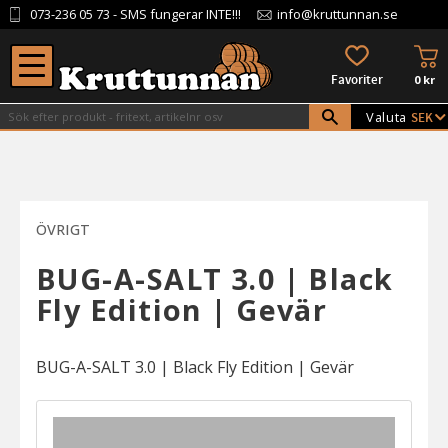
073-236 05 73
- SMS fungerar INTE!!!
info@kruttunnan.se
Meny
KU
FAVORITER
0
kr
Valuta
ÖVRIGT
BUG-A-SALT 3.0 | Black
Fly Edition | Gevär
BUG-A-SALT 3.0 | Black Fly Edition | Gevär