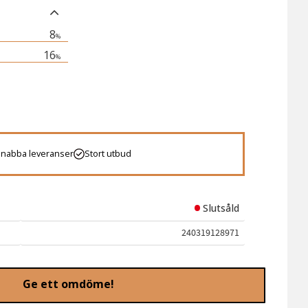
8
%
16
%
 favoriter
Snabba leveranser
Stort utbud
Slutsåld
240319128971
Ge ett omdöme!