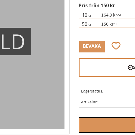
Pris från 150 kr
10
164,9 kr
/
ST
ST
50
150 kr
/
ST
ST
ÅLD
Lägg till i
BEVAKA
Lagerstatus
Artikelnr