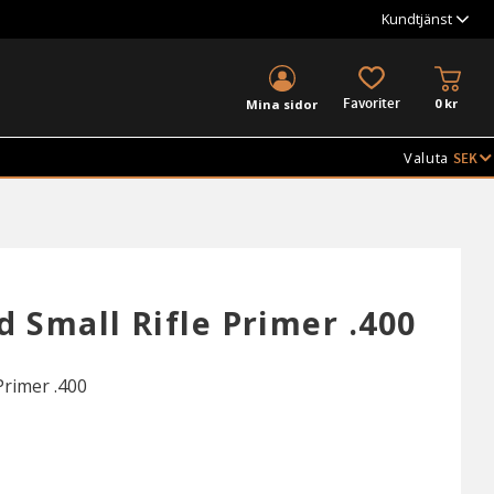
Kundtjänst
KUND
FAVORITER
0
kr
Mina sidor
Valuta
d Small Rifle Primer .400
Primer .400