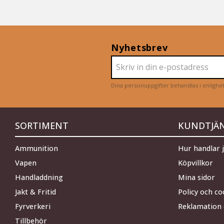
Nyhetsbrev
Dina personuppgifter behandlas i enligh
SORTIMENT
KUNDTJÄ
Ammunition
Hur handlar 
Vapen
Köpvillkor
Handladdning
Mina sidor
Jakt & Fritid
Policy och co
Fyrverkeri
Reklamation 
Tillbehör