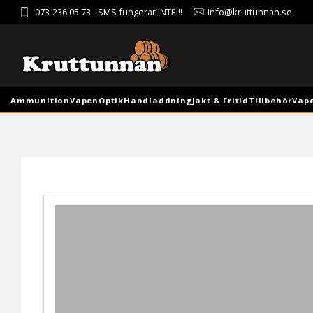
073-236 05 73
- SMS fungerar INTE!!!
info@kruttunnan.se
Ammunition
Vapen
Optik
Handladdning
Jakt & Fritid
Tillbehör
Vap