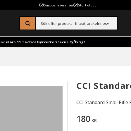
Snabba leveranser
Stort utbud
endelar
5.11 Tactical
Fyrverkeri
Security
Övrigt
CCI Standar
CCI Standard Small Rifle 
180
KR