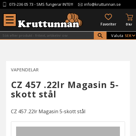
073-236 05 73
- SMS fungerar INTE!!!
info@kruttunnan.se
Meny
KU
FAVORITER
0
kr
Valuta
VAPENDELAR
CZ 457 .22lr Magasin 5-
skott stål
CZ 457 .22lr Magasin 5-skott stål