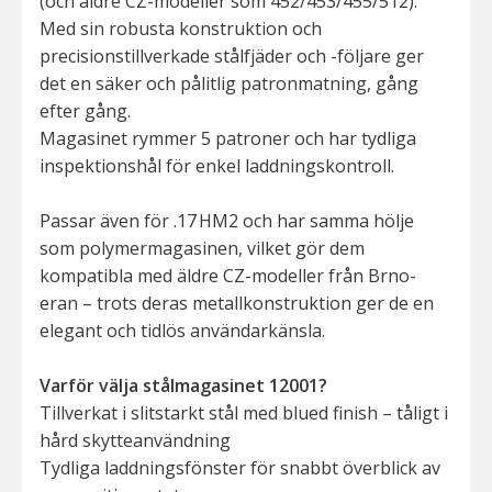
(och äldre CZ-modeller som 452/453/455/512).
Med sin robusta konstruktion och
precisionstillverkade stålfjäder och -följare ger
det en säker och pålitlig patronmatning, gång
efter gång.
Magasinet rymmer 5 patroner och har tydliga
inspektionshål för enkel laddningskontroll.
Passar även för .17 HM2 och har samma hölje
som polymermagasinen, vilket gör dem
kompatibla med äldre CZ-modeller från Brno-
eran – trots deras metallkonstruktion ger de en
elegant och tidlös användarkänsla.
Varför välja stålmagasinet 12001?
Tillverkat i slitstarkt stål med blued finish – tåligt i
hård skytteanvändning
Tydliga laddningsfönster för snabbt överblick av