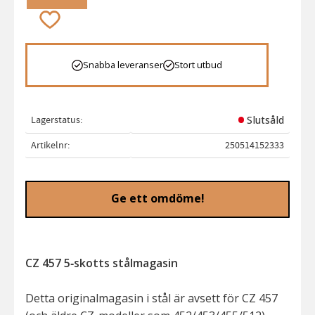
Lägg till i favoriter
Snabba leveranser
Stort utbud
Lagerstatus
Slutsåld
Artikelnr
250514152333
Ge ett omdöme!
CZ 457 5‑skotts stålmagasin
Detta originalmagasin i stål är avsett för CZ 457