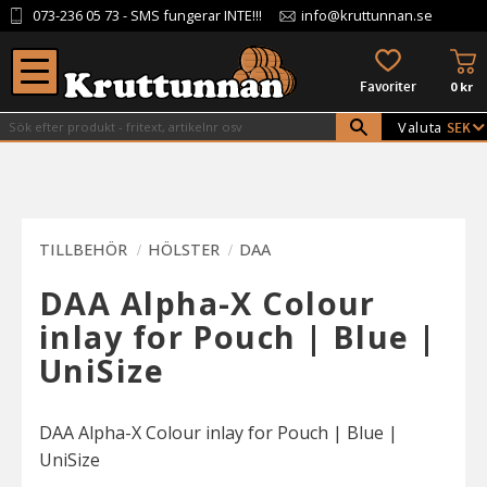
073-236 05 73
- SMS fungerar INTE!!!
info@kruttunnan.se
Meny
KU
FAVORITER
0
kr
Valuta
TILLBEHÖR
HÖLSTER
DAA
DAA Alpha-X Colour
inlay for Pouch | Blue |
UniSize
DAA Alpha-X Colour inlay for Pouch | Blue |
UniSize