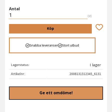
Antal
st
Lägg till 
Köp
Snabba leveranser
Stort utbud
Lagerstatus
I lager
Artikelnr
2008131312345_6131
Ge ett omdöme!