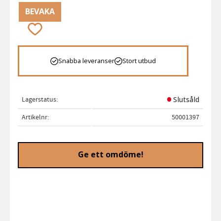
BEVAKA
Lägg till i favoriter
Snabba leveranser
Stort utbud
Lagerstatus
Slutsåld
Artikelnr
50001397
Ge ett omdöme!