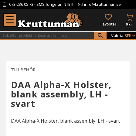
073-236 05 73
- SMS fungerar INTE!!!
info@kruttunnan.se
Meny
KU
FAVORITER
0
kr
Valuta
TILLBEHÖR
DAA Alpha-X Holster,
blank assembly, LH -
svart
DAA Alpha-X Holster, blank assembly, LH - svart