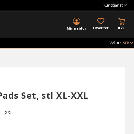
Kundtjänst
KUND
FAVORITER
0
kr
Mina sidor
Valuta
ads Set, stl XL-XXL
XL-XXL