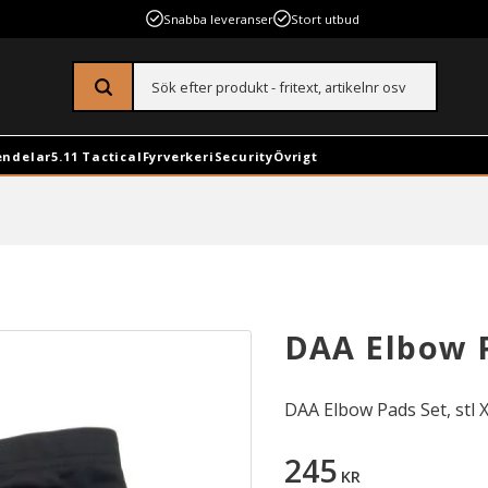
Snabba leveranser
Stort utbud
endelar
5.11 Tactical
Fyrverkeri
Security
Övrigt
DAA Elbow P
DAA Elbow Pads Set, stl 
245
KR