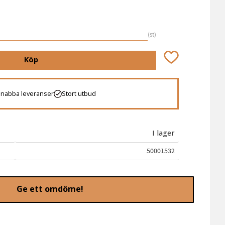
st
Lägg till i favori
Köp
Snabba leveranser
Stort utbud
I lager
50001532
Ge ett omdöme!