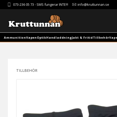
073-236 05 73
- SMS fungerar INTE!!!
info@kruttunnan.se
Ammunition
Vapen
Optik
Handladdning
Jakt & Fritid
Tillbehör
Vap
TILLBEHÖR