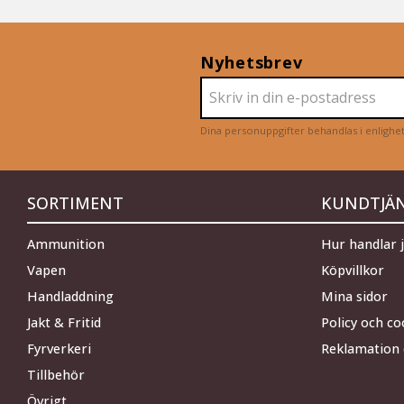
Nyhetsbrev
Dina personuppgifter behandlas i enligh
SORTIMENT
KUNDTJÄ
Ammunition
Hur handlar 
Vapen
Köpvillkor
Handladdning
Mina sidor
Jakt & Fritid
Policy och co
Fyrverkeri
Reklamation 
Tillbehör
Övrigt