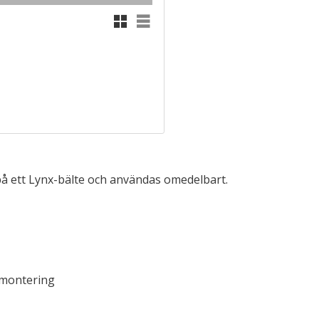
Rutnätsvy
Listvy
 på ett Lynx-bälte och användas omedelbart.
s montering