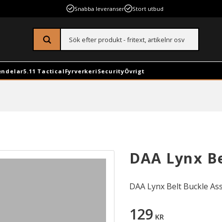
Snabba leveranser
Stort utbud
endelar
5.11 Tactical
Fyrverkeri
Security
Övrigt
DAA Lynx Be
DAA Lynx Belt Buckle As
129
KR