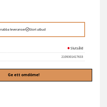
 favoriter
Snabba leveranser
Stort utbud
Slutsåld
2109301417633
Ge ett omdöme!