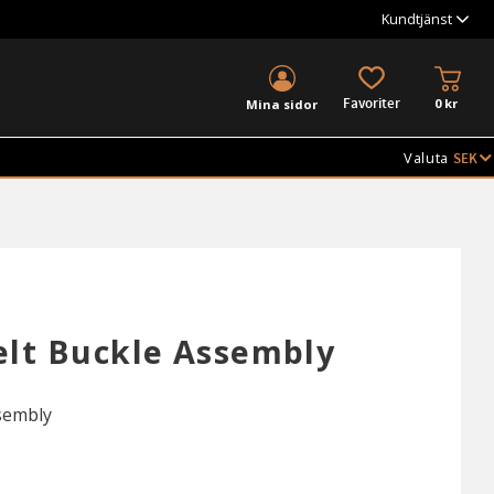
Kundtjänst
KUND
FAVORITER
0
kr
Mina sidor
Valuta
lt Buckle Assembly
sembly