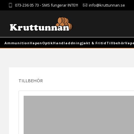
073-236 05 73
- SMS fungerar INTE!!!
info@kruttunnan.se
Ammunition
Vapen
Optik
Handladdning
Jakt & Fritid
Tillbehör
Vap
TILLBEHÖR