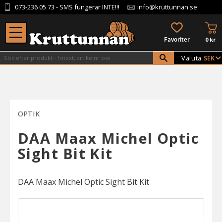
073-236 05 73
- SMS fungerar INTE!!!
info@kruttunnan.se
Meny
KU
FAVORITER
0
kr
Valuta
OPTIK
DAA Maax Michel Optic
Sight Bit Kit
DAA Maax Michel Optic Sight Bit Kit