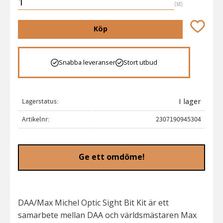
st
Lägg till 
Köp
Snabba leveranser
Stort utbud
Lagerstatus
I lager
Artikelnr
2307190945304
Ge ett omdöme!
DAA/Max Michel Optic Sight Bit Kit är ett
samarbete mellan DAA och världsmästaren Max