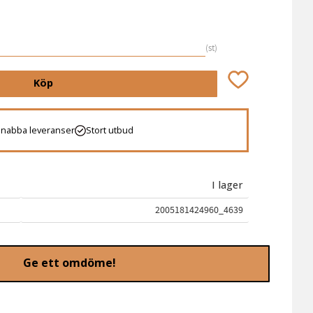
st
Lägg till i favori
Köp
Snabba leveranser
Stort utbud
I lager
2005181424960_4639
Ge ett omdöme!