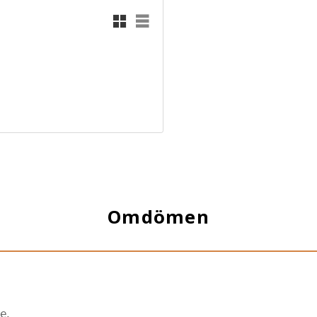
Rutnätsvy
Listvy
Omdömen