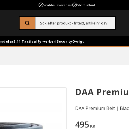
Snabba leveranser
Stort utbud
endelar
5.11 Tactical
Fyrverkeri
Security
Övrigt
DAA Premium
DAA Premium Belt | Blac
495
KR