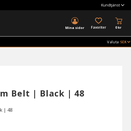
Kundtjänst
KUND
FAVORITER
0
kr
Mina sidor
Valuta
 Belt | Black | 48
k | 48