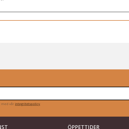
et med vår
integritetspolicy
.
NST
ÖPPETTIDER