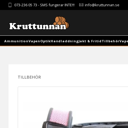
073-236 05 73
- SMS fungerar INTE!!!
info@kruttunnan.se
Ammunition
Vapen
Optik
Handladdning
Jakt & Fritid
Tillbehör
Vap
TILLBEHÖR