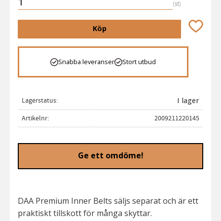
st
Lägg till 
Köp
Snabba leveranser
Stort utbud
Lagerstatus
I lager
Artikelnr
2009211220145
Ge ett omdöme!
DAA Premium Inner Belts säljs separat och är ett
praktiskt tillskott för många skyttar.