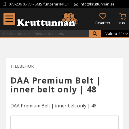
073-236 05 73
- SMS fungerar INTE!!!
info@kruttunnan.se
Meny
KU
FAVORITER
0
kr
Valuta
TILLBEHÖR
DAA Premium Belt |
inner belt only | 48
DAA Premium Belt | inner belt only | 48