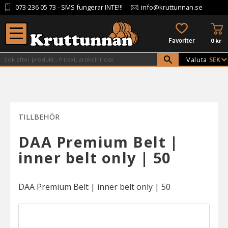
073-236 05 73
- SMS fungerar INTE!!!
info@kruttunnan.se
Meny
KU
FAVORITER
0
kr
Valuta
TILLBEHÖR
DAA Premium Belt |
inner belt only | 50
DAA Premium Belt | inner belt only | 50