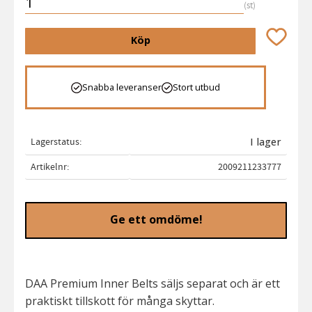
st
Lägg till 
Köp
Snabba leveranser
Stort utbud
Lagerstatus
I lager
Artikelnr
2009211233777
Ge ett omdöme!
DAA Premium Inner Belts säljs separat och är ett
praktiskt tillskott för många skyttar.