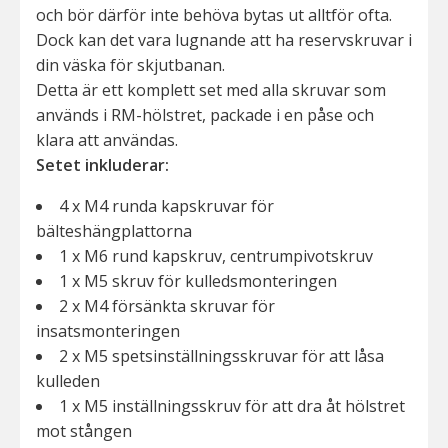
och bör därför inte behöva bytas ut alltför ofta.
Dock kan det vara lugnande att ha reservskruvar i
din väska för skjutbanan.
Detta är ett komplett set med alla skruvar som
används i RM-hölstret, packade i en påse och
klara att användas.
Setet inkluderar:
4 x M4 runda kapskruvar för
bälteshängplattorna
1 x M6 rund kapskruv, centrumpivotskruv
1 x M5 skruv för kulledsmonteringen
2 x M4 försänkta skruvar för
insatsmonteringen
2 x M5 spetsinställningsskruvar för att låsa
kulleden
1 x M5 inställningsskruv för att dra åt hölstret
mot stången