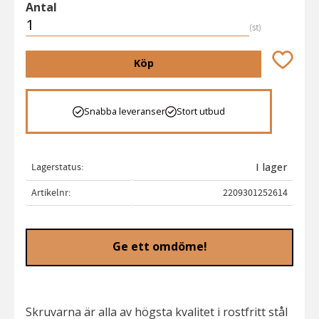
Antal
st
Lägg till 
Köp
Snabba leveranser
Stort utbud
Lagerstatus
I lager
Artikelnr
2209301252614
Ge ett omdöme!
Skruvarna är alla av högsta kvalitet i rostfritt stål