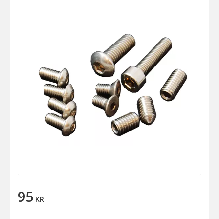
95
KR