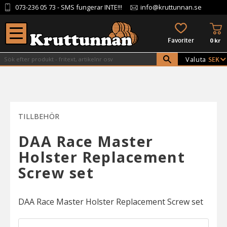
073-236 05 73
- SMS fungerar INTE!!!
info@kruttunnan.se
Meny
KU
FAVORITER
0
kr
Valuta
TILLBEHÖR
DAA Race Master
Holster Replacement
Screw set
DAA Race Master Holster Replacement Screw set