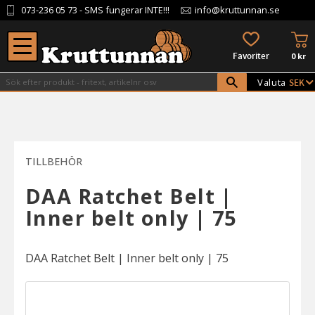
073-236 05 73
- SMS fungerar INTE!!!
info@kruttunnan.se
Meny
KU
FAVORITER
0
kr
Valuta
TILLBEHÖR
DAA Ratchet Belt |
Inner belt only | 75
DAA Ratchet Belt | Inner belt only | 75