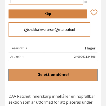
st
Lägg till 
Köp
Snabba leveranser
Stort utbud
Lagerstatus
I lager
Artikelnr
2409261134506
Ge ett omdöme!
DAA Ratchet innerskärp innehåller en hopfällbar
sektion som är utformad för att placeras under