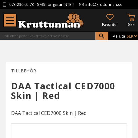
073-236 05 73
- SMS fungerar INTE!!!
info@kruttunnan.se
Meny
KU
FAVORITER
0
kr
Valuta
TILLBEHÖR
DAA Tactical CED7000
Skin | Red
DAA Tactical CED7000 Skin | Red