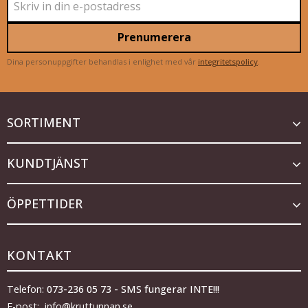
Prenumerera
Dina personuppgifter behandlas i enlighet med vår
integritetspolicy
.
SORTIMENT
KUNDTJÄNST
ÖPPETTIDER
KONTAKT
Telefon:
073-236 05 73 - SMS fungerar INTE!!!
E-post: info@kruttunnan.se