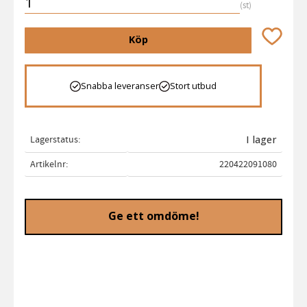
st
Lägg till 
Köp
Snabba leveranser
Stort utbud
Lagerstatus
I lager
Artikelnr
220422091080
Ge ett omdöme!