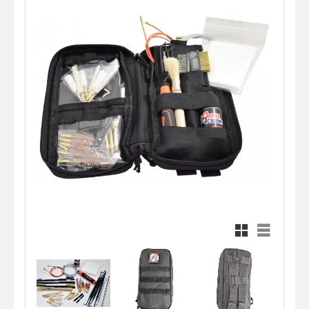
Rutnätsvy
Listvy