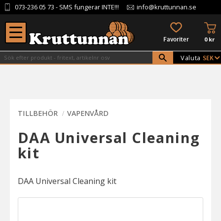
073-236 05 73
- SMS fungerar INTE!!!
info@kruttunnan.se
Meny
KU
FAVORITER
0
kr
Valuta
TILLBEHÖR
VAPENVÅRD
DAA Universal Cleaning
kit
DAA Universal Cleaning kit