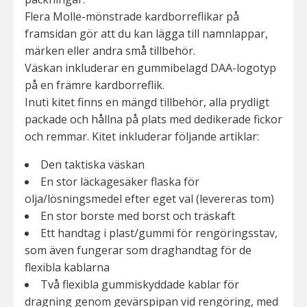
Flera Molle-mönstrade kardborreflikar på
framsidan gör att du kan lägga till namnlappar,
märken eller andra små tillbehör.
Väskan inkluderar en gummibelagd DAA-logotyp
på en främre kardborreflik.
Inuti kitet finns en mängd tillbehör, alla prydligt
packade och hållna på plats med dedikerade fickor
och remmar. Kitet inkluderar följande artiklar:
Den taktiska väskan
En stor läckagesäker flaska för
olja/lösningsmedel efter eget val (levereras tom)
En stor borste med borst och träskaft
Ett handtag i plast/gummi för rengöringsstav,
som även fungerar som draghandtag för de
flexibla kablarna
Två flexibla gummiskyddade kablar för
dragning genom gevärspipan vid rengöring, med