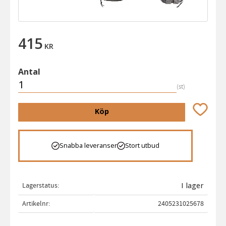
415
KR
Antal
st
Lägg till 
Köp
Snabba leveranser
Stort utbud
Lagerstatus
I lager
Artikelnr
2405231025678