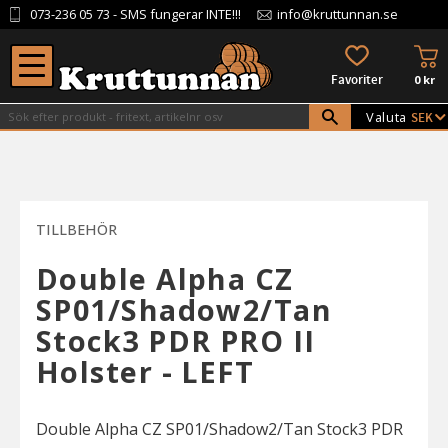
073-236 05 73
- SMS fungerar INTE!!!
info@kruttunnan.se
Meny
KU
FAVORITER
0
kr
Valuta
TILLBEHÖR
Double Alpha CZ
SP01/Shadow2/Tan
Stock3 PDR PRO II
Holster - LEFT
Double Alpha CZ SP01/Shadow2/Tan Stock3 PDR