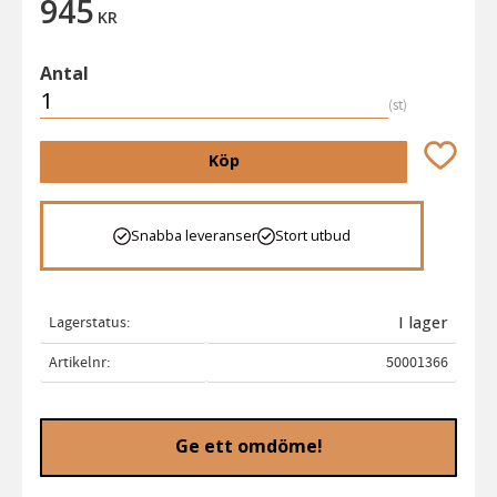
945
KR
Antal
st
Lägg till 
Köp
Snabba leveranser
Stort utbud
Lagerstatus
I lager
Artikelnr
50001366
Ge ett omdöme!