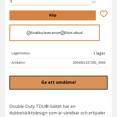
st
Lägg till 
Köp
Snabba leveranser
Stort utbud
Lagerstatus
I lager
Artikelnr
2004061337290_3949
Ge ett omdöme!
Double-Duty TDU®-bältet har en
dubbelskiktsdesign som är vändbar och erbjuder