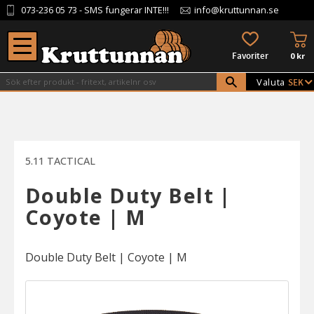
073-236 05 73
- SMS fungerar INTE!!!
info@kruttunnan.se
Meny
KU
FAVORITER
0
kr
Valuta
5.11 TACTICAL
Double Duty Belt |
Coyote | M
Double Duty Belt | Coyote | M