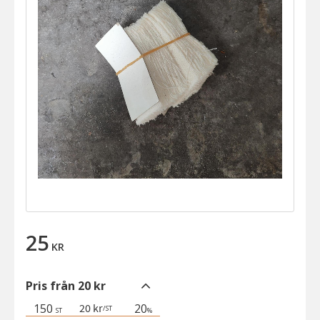
25
KR
Pris från 20 kr
150
20
20 kr
/
ST
ST
%