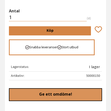
Antal
st
Lägg till 
Köp
Snabba leveranser
Stort utbud
Lagerstatus
I lager
Artikelnr
50000150
Ge ett omdöme!