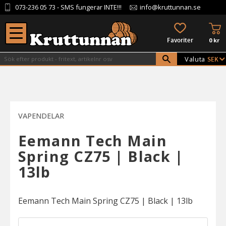
073-236 05 73
- SMS fungerar INTE!!!
info@kruttunnan.se
Meny
KU
FAVORITER
0
kr
Valuta
VAPENDELAR
Eemann Tech Main
Spring CZ75 | Black |
13lb
Eemann Tech Main Spring CZ75 | Black | 13lb