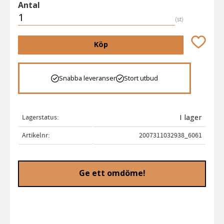
Antal
st
Lägg till 
Köp
Snabba leveranser
Stort utbud
Lagerstatus
I lager
Artikelnr
2007311032938_6061
Ge ett omdöme!