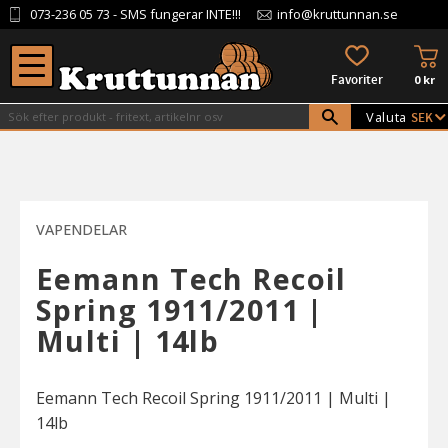
073-236 05 73
- SMS fungerar INTE!!!
info@kruttunnan.se
Meny
KU
FAVORITER
0
kr
Valuta
VAPENDELAR
Eemann Tech Recoil
Spring 1911/2011 |
Multi | 14lb
Eemann Tech Recoil Spring 1911/2011 | Multi |
14lb