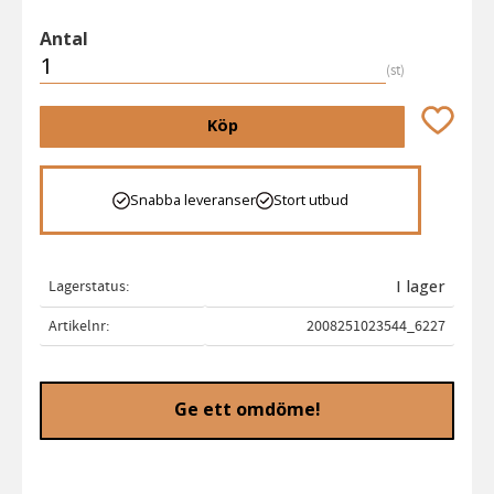
Antal
st
Lägg till 
Köp
Snabba leveranser
Stort utbud
Lagerstatus
I lager
Artikelnr
2008251023544_6227
Ge ett omdöme!