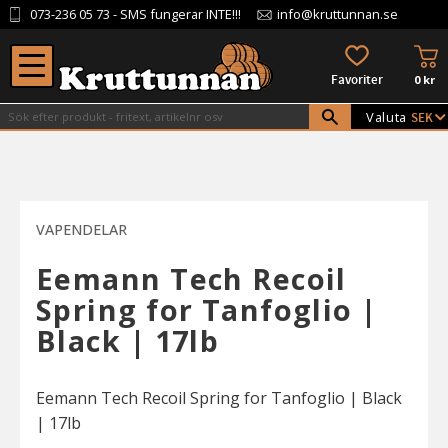
073-236 05 73
- SMS fungerar INTE!!!
info@kruttunnan.se
Meny
KU
FAVORITER
0
kr
Valuta
VAPENDELAR
Eemann Tech Recoil
Spring for Tanfoglio |
Black | 17lb
Eemann Tech Recoil Spring for Tanfoglio | Black
| 17lb