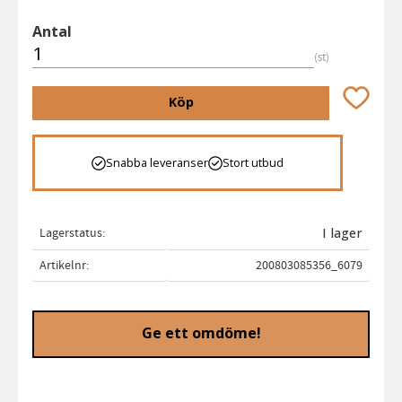
Antal
st
Lägg till 
Köp
Snabba leveranser
Stort utbud
Lagerstatus
I lager
Artikelnr
200803085356_6079
Ge ett omdöme!