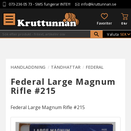
073-236 05 73
- SMS fungerar INTE!!!
info@kruttunnan.se
Meny
KU
FAVORITER
0
kr
Valuta
HANDLADDNING
TÄNDHATTAR
FEDERAL
Federal Large Magnum
Rifle #215
Federal Large Magnum Rifle #215