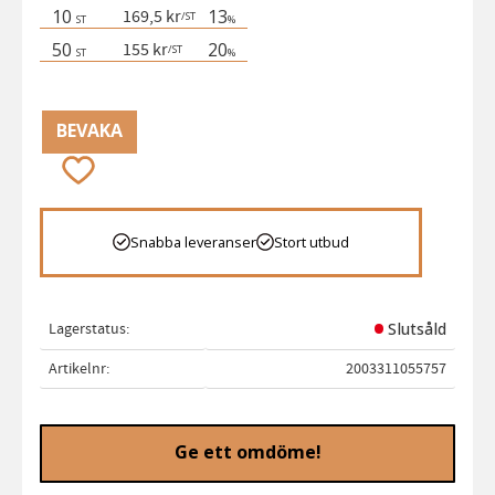
10
13
169,5 kr
/
ST
ST
%
50
20
155 kr
/
ST
ST
%
BEVAKA
Lägg till i favoriter
Snabba leveranser
Stort utbud
Lagerstatus
Slutsåld
Artikelnr
2003311055757
Ge ett omdöme!