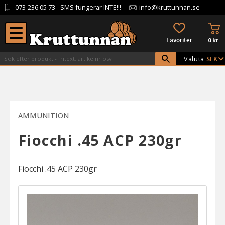
073-236 05 73
- SMS fungerar INTE!!!
info@kruttunnan.se
Meny
KU
FAVORITER
0
kr
Valuta
AMMUNITION
Fiocchi .45 ACP 230gr
Fiocchi .45 ACP 230gr