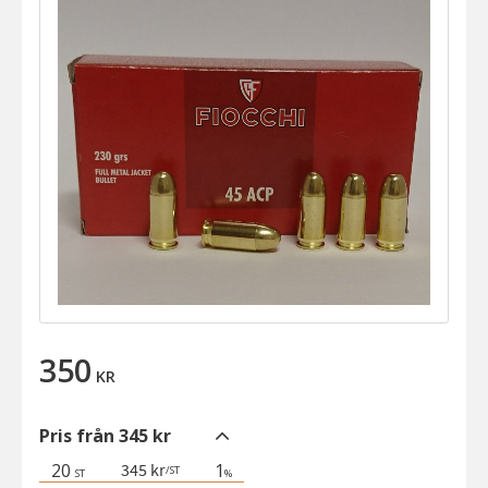
350
KR
Pris från 345 kr
20
1
345 kr
/
ST
ST
%