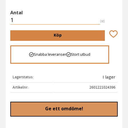
Antal
st
Lägg till 
Köp
Snabba leveranser
Stort utbud
Lagerstatus
I lager
Artikelnr
2601221024396
Ge ett omdöme!