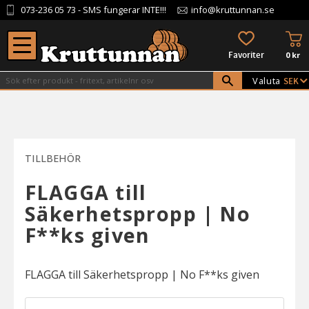
073-236 05 73
- SMS fungerar INTE!!!
info@kruttunnan.se
Meny
KU
FAVORITER
0
kr
Valuta
TILLBEHÖR
FLAGGA till
Säkerhetspropp | No
F**ks given
FLAGGA till Säkerhetspropp | No F**ks given