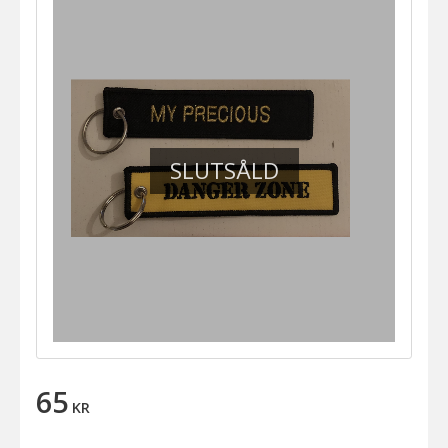
SLUTSÅLD
65
KR