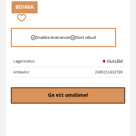
BEVAKA
Lägg till i favoriter
Snabba leveranser
Stort utbud
Lagerstatus
Slutsåld
Artikelnr
2306151832799
Ge ett omdöme!