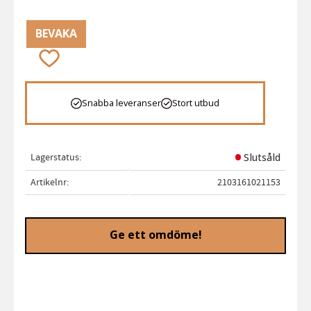
BEVAKA
Lägg till i favoriter
Snabba leveranser
Stort utbud
Lagerstatus
Slutsåld
Artikelnr
2103161021153
Ge ett omdöme!