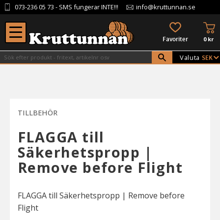
073-236 05 73
- SMS fungerar INTE!!!
info@kruttunnan.se
Meny
KU
FAVORITER
0
kr
Valuta
TILLBEHÖR
FLAGGA till
Säkerhetspropp |
Remove before Flight
FLAGGA till Säkerhetspropp | Remove before
Flight