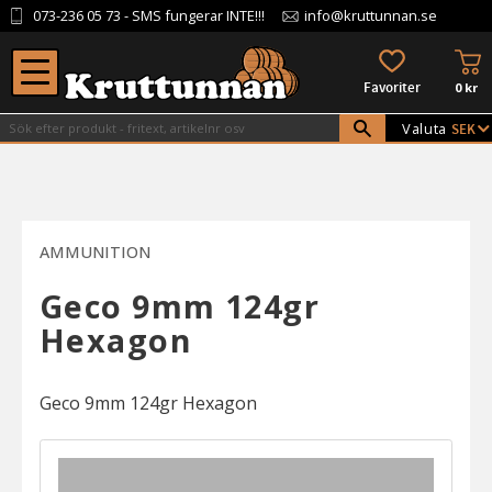
073-236 05 73
- SMS fungerar INTE!!!
info@kruttunnan.se
Meny
KU
FAVORITER
0
kr
Valuta
AMMUNITION
Geco 9mm 124gr
Hexagon
Geco 9mm 124gr Hexagon