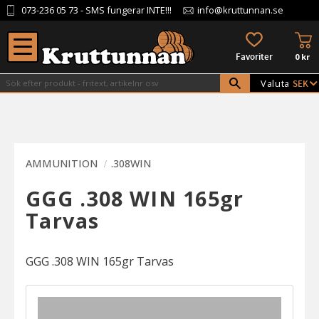
073-236 05 73
- SMS fungerar INTE!!!
info@kruttunnan.se
Meny
KU
FAVORITER
0
kr
Valuta
AMMUNITION
.308WIN
GGG .308 WIN 165gr
Tarvas
GGG .308 WIN 165gr Tarvas