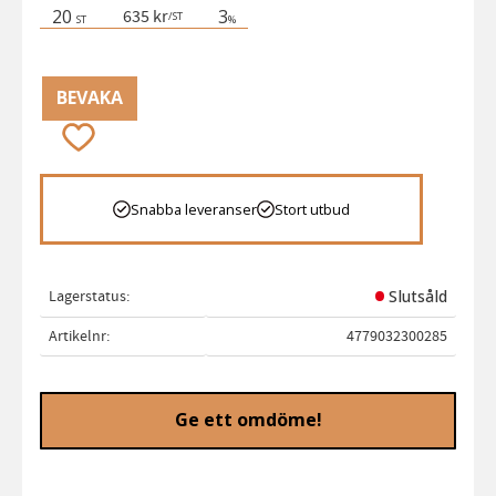
20
3
635 kr
/
ST
ST
%
BEVAKA
Lägg till i favoriter
Snabba leveranser
Stort utbud
Lagerstatus
Slutsåld
Artikelnr
4779032300285
Ge ett omdöme!