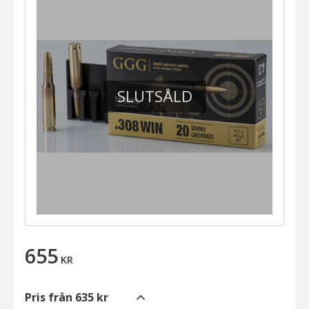
SLUTSÅLD
655
KR
Pris från 635 kr