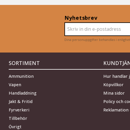
Nyhetsbrev
Dina personuppgifter behandlas i enligh
SORTIMENT
KUNDTJÄ
Ammunition
Hur handlar 
Vapen
Köpvillkor
Handladdning
Mina sidor
Jakt & Fritid
Policy och co
Fyrverkeri
Reklamation 
Tillbehör
Övrigt