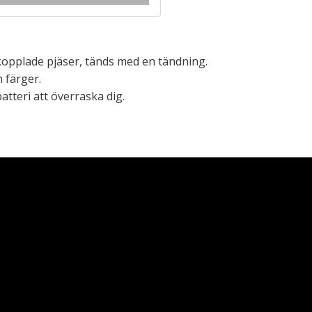
opplade pjäser, tänds med en tändning.
 färger.
atteri att överraska dig.