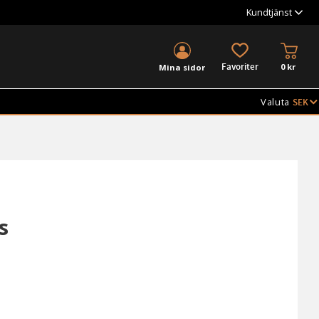
Kundtjänst
KUND
FAVORITER
0
kr
Mina sidor
Valuta
s