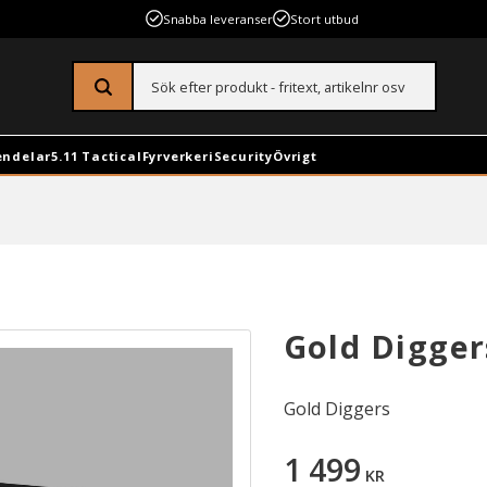
Snabba leveranser
Stort utbud
endelar
5.11 Tactical
Fyrverkeri
Security
Övrigt
Gold Digger
Gold Diggers
1 499
KR