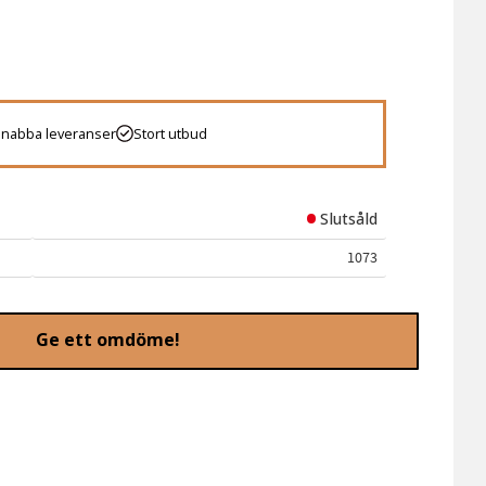
 favoriter
Snabba leveranser
Stort utbud
Slutsåld
1073
Ge ett omdöme!