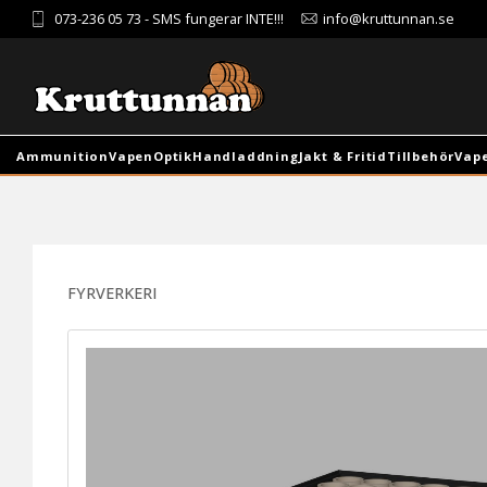
073-236 05 73
- SMS fungerar INTE!!!
info@kruttunnan.se
Ammunition
Vapen
Optik
Handladdning
Jakt & Fritid
Tillbehör
Vap
FYRVERKERI