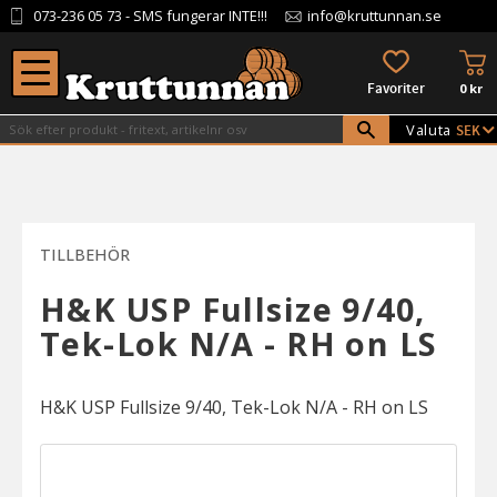
073-236 05 73
- SMS fungerar INTE!!!
info@kruttunnan.se
Meny
KU
FAVORITER
0
kr
Valuta
TILLBEHÖR
H&K USP Fullsize 9/40,
Tek-Lok N/A - RH on LS
H&K USP Fullsize 9/40, Tek-Lok N/A - RH on LS