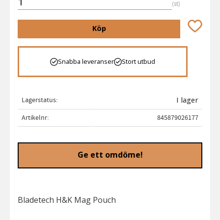
st
Lägg till 
Köp
Snabba leveranser
Stort utbud
Lagerstatus
I lager
Artikelnr
845879026177
Ge ett omdöme!
Bladetech H&K Mag Pouch