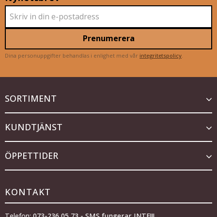
Prenumerera
Dina personuppgifter behandlas i enlighet med vår
integritetspolicy
.
SORTIMENT
KUNDTJÄNST
ÖPPETTIDER
KONTAKT
Telefon:
073-236 05 73 - SMS fungerar INTE!!!