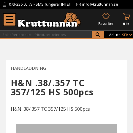
073-236 05 73
- SMS fungerar INTE!!!
info@kruttunnan.se
Meny
KU
FAVORITER
0
kr
Valuta
HANDLADDNING
H&N .38/.357 TC
357/125 HS 500pcs
H&N .38/.357 TC 357/125 HS 500pcs