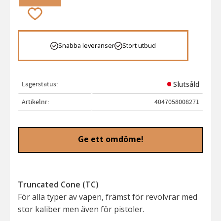
Lägg till i favoriter
Snabba leveranser
Stort utbud
Lagerstatus
Slutsåld
Artikelnr
4047058008271
Ge ett omdöme!
Truncated Cone (TC)
För alla typer av vapen, främst för revolvrar med
stor kaliber men även för pistoler.