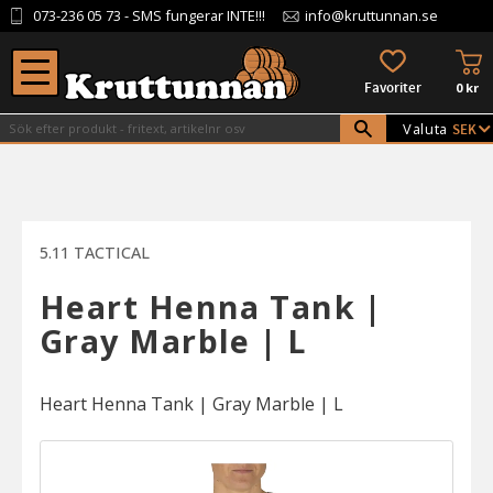
073-236 05 73
- SMS fungerar INTE!!!
info@kruttunnan.se
Meny
KU
FAVORITER
0
kr
Valuta
5.11 TACTICAL
Heart Henna Tank |
Gray Marble | L
Heart Henna Tank | Gray Marble | L