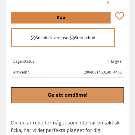
st
Lägg till 
Köp
Snabba leveranser
Stort utbud
Lagerstatus
I lager
Artikelnr
2004081450140_4455
Ge ett omdöme!
Om du är redo för något som inte har en taktisk
ficka, har vi det perfekta plagget för dig.