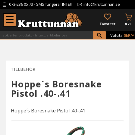
073-236 05 73
- SMS fungerar INTE!!!
info@kruttunnan.se
Meny
KU
FAVORITER
0
kr
Valuta
TILLBEHÖR
Hoppe´s Boresnake
Pistol .40-.41
Hoppe´s Boresnake Pistol .40-.41