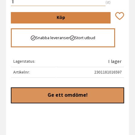
st
Lägg till 
Köp
Snabba leveranser
Stort utbud
Lagerstatus
I lager
Artikelnr
2301181016597
Ge ett omdöme!