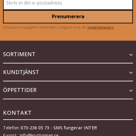
Prenumerera
Dina personuppgifter behandlas i enlighet med vår
integritetspolicy
.
SORTIMENT
KUNDTJÄNST
ÖPPETTIDER
KONTAKT
Telefon:
073-236 05 73 - SMS fungerar INTE!!!
E-post: info@kruttunnan.se