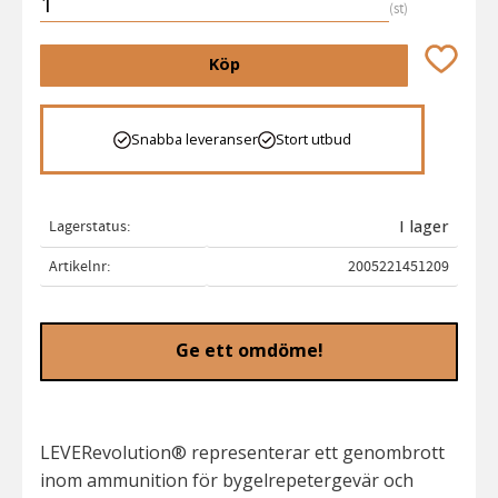
st
Lägg till 
Köp
Snabba leveranser
Stort utbud
Lagerstatus
I lager
Artikelnr
2005221451209
Ge ett omdöme!
LEVERevolution® representerar ett genombrott
inom ammunition för bygelrepetergevär och