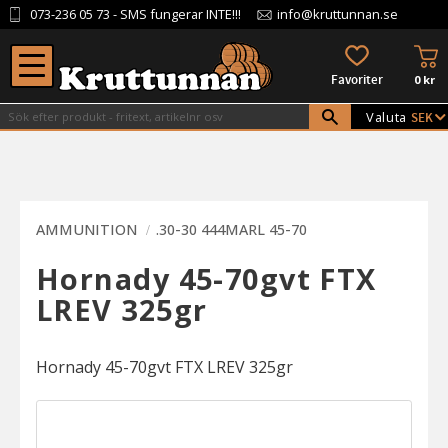
073-236 05 73
- SMS fungerar INTE!!!
info@kruttunnan.se
Meny
KU
FAVORITER
0
kr
Valuta
AMMUNITION
.30-30 444MARL 45-70
Hornady 45-70gvt FTX
LREV 325gr
Hornady 45-70gvt FTX LREV 325gr