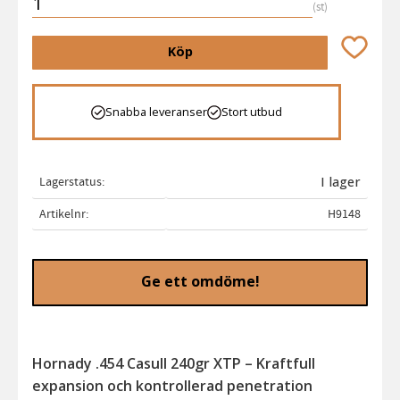
st
Lägg till 
Köp
Snabba leveranser
Stort utbud
Lagerstatus
I lager
Artikelnr
H9148
Ge ett omdöme!
Hornady .454 Casull 240gr XTP – Kraftfull
expansion och kontrollerad penetration