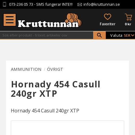
073-236 05 73
- SMS fungerar INTE!!!
info@kruttunnan.se
Meny
KU
FAVORITER
0
kr
Valuta
AMMUNITION
ÖVRIGT
Hornady 454 Casull
240gr XTP
Hornady 454 Casull 240gr XTP