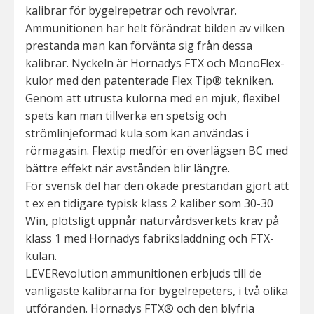
kalibrar för bygelrepetrar och revolvrar.
Ammunitionen har helt förändrat bilden av vilken
prestanda man kan förvänta sig från dessa
kalibrar. Nyckeln är Hornadys FTX och MonoFlex-
kulor med den patenterade Flex Tip® tekniken.
Genom att utrusta kulorna med en mjuk, flexibel
spets kan man tillverka en spetsig och
strömlinjeformad kula som kan användas i
rörmagasin. Flextip medför en överlägsen BC med
bättre effekt när avstånden blir längre.
För svensk del har den ökade prestandan gjort att
t ex en tidigare typisk klass 2 kaliber som 30-30
Win, plötsligt uppnår naturvårdsverkets krav på
klass 1 med Hornadys fabriksladdning och FTX-
kulan.
LEVERevolution ammunitionen erbjuds till de
vanligaste kalibrarna för bygelrepeters, i två olika
utföranden. Hornadys FTX® och den blyfria