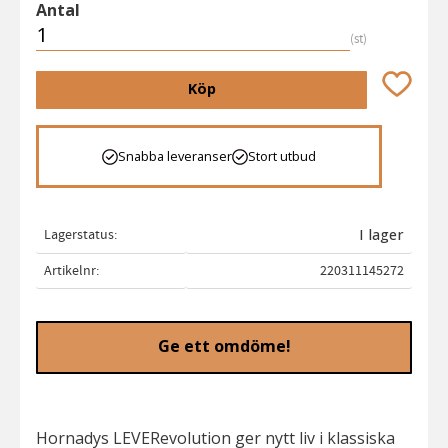
Antal
st
Lägg till 
Köp
Snabba leveranser
Stort utbud
Lagerstatus
I lager
Artikelnr
220311145272
Ge ett omdöme!
Hornadys LEVERevolution ger nytt liv i klassiska