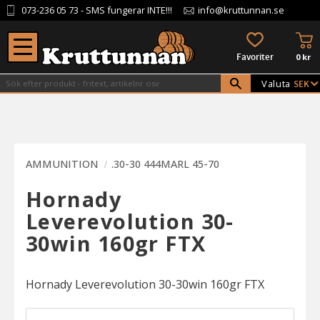
073-236 05 73
- SMS fungerar INTE!!!
info@kruttunnan.se
Meny
KU
FAVORITER
0
kr
Valuta
AMMUNITION
.30-30 444MARL 45-70
Hornady
Leverevolution 30-
30win 160gr FTX
Hornady Leverevolution 30-30win 160gr FTX