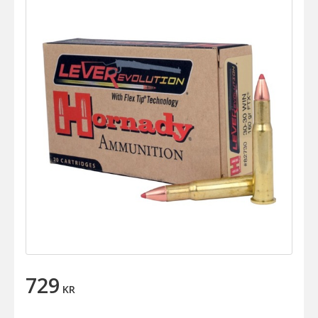
729
KR