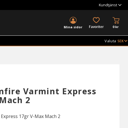
Kundtjänst
KUND
FAVORITER
0
kr
Mina sidor
Valuta
fire Varmint Express
 Mach 2
 Express 17gr V-Max Mach 2