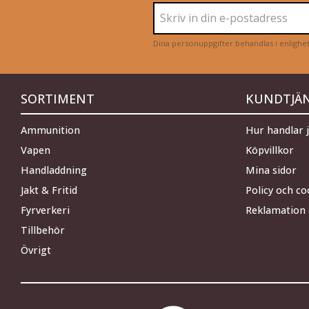
Dina personuppgifter behandlas i enligh
SORTIMENT
KUNDTJÄ
Ammunition
Hur handlar 
Vapen
Köpvillkor
Handladdning
Mina sidor
Jakt & Fritid
Policy och co
Fyrverkeri
Reklamation 
Tillbehör
Övrigt