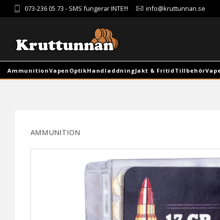
073-236 05 73
- SMS fungerar INTE!!!
info@kruttunnan.se
Ammunition
Vapen
Optik
Handladdning
Jakt & Fritid
Tillbehör
Vap
AMMUNITION