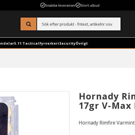
Snabba leveranser
Stort utbud
endelar
5.11 Tactical
Fyrverkeri
Security
Övrigt
Hornady Rim
17gr V-Max
Hornady Rimfire Varmint