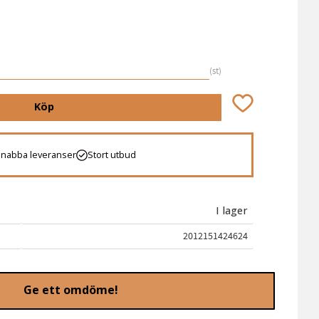
st
Lägg till i favori
Köp
Snabba leveranser
Stort utbud
I lager
2012151424624
Ge ett omdöme!