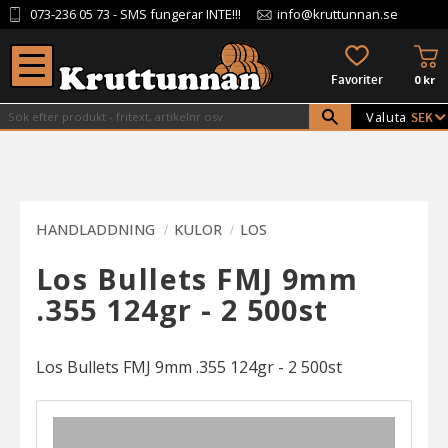
073-236 05 73
- SMS fungerar INTE!!!
info@kruttunnan.se
Meny
KU
FAVORITER
0
kr
Valuta
HANDLADDNING
KULOR
LOS
Los Bullets FMJ 9mm
.355 124gr - 2 500st
Los Bullets FMJ 9mm .355 124gr - 2 500st