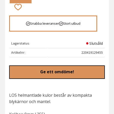
Lägg till i favoriter
Snabba leveranser
Stort utbud
Lagerstatus
Slutsåld
Artikelnr
220419129455
Ge ett omdöme!
LOS helmantlade kulor består av kompakta
blykärnor och mantel.