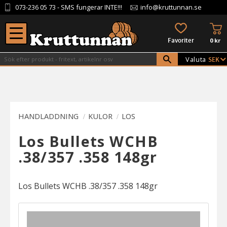
073-236 05 73
- SMS fungerar INTE!!!
info@kruttunnan.se
Meny
KU
FAVORITER
0
kr
Valuta
HANDLADDNING
KULOR
LOS
Los Bullets WCHB
.38/357 .358 148gr
Los Bullets WCHB .38/357 .358 148gr