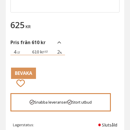
625
KR
Pris från 610 kr
4
2
610 kr
/
ST
ST
%
BEVAKA
Lägg till i favoriter
Snabba leveranser
Stort utbud
Lagerstatus
Slutsåld