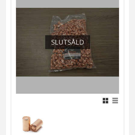
SLUTSÅLD
Rutnätsvy
Listvy