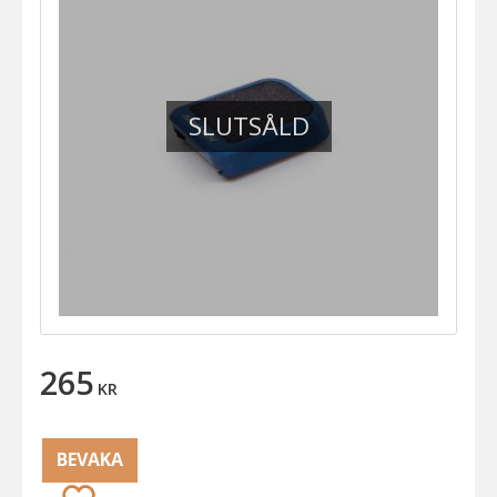
SLUTSÅLD
265
KR
BEVAKA
Lägg till i favoriter