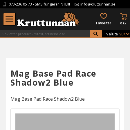
073-236 05 73
- SMS fungerar INTE!!!
info@kruttunnan.se
Meny
KU
FAVORITER
0
kr
Valuta
Mag Base Pad Race
Shadow2 Blue
Mag Base Pad Race Shadow2 Blue