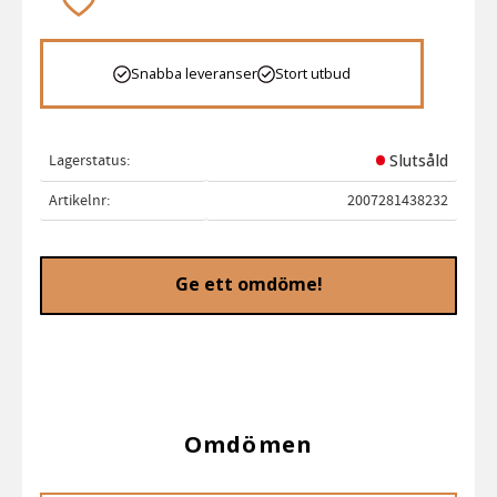
Snabba leveranser
Stort utbud
Lagerstatus
Slutsåld
Artikelnr
2007281438232
Ge ett omdöme!
Omdömen