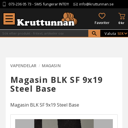
073-236 05 73
- SMS fungerar INTE!!!
info@kruttunnan.se
Meny
KU
FAVORITER
0
kr
Valuta
VAPENDELAR
MAGASIN
Magasin BLK SF 9x19
Steel Base
Magasin BLK SF 9x19 Steel Base