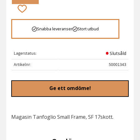
Lägg till i favoriter
Snabba leveranser
Stort utbud
Lagerstatus
Slutsåld
Artikelnr
50001343
Ge ett omdöme!
Magasin Tanfoglio Small Frame, SF 17skott.